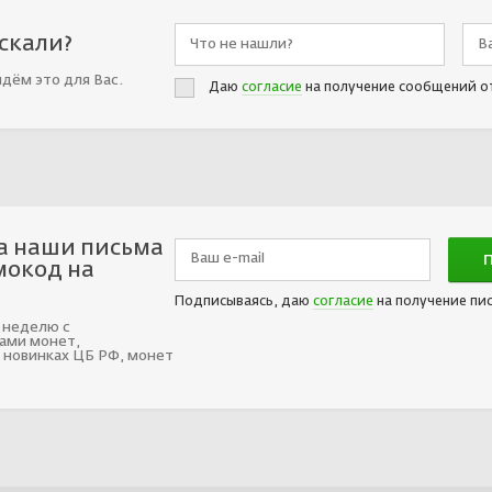
искали?
йдём это для Вас.
Даю
согласие
на получение сообщений о
а наши письма
мокод на
Подписываясь, даю
согласие
на получение пи
 неделю с
ами монет,
 новинках ЦБ РФ, монет