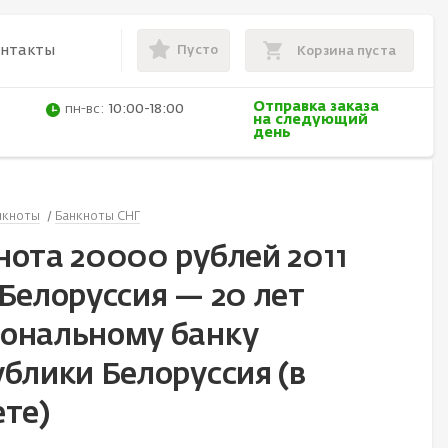
Пусто
онтакты
Корзина пуста
Отправка заказа
пн-вс:
10:00-18:00
на следующий
день
нкноты
Банкноты СНГ
нота 20000 рублей 2011
 Белоруссия — 20 лет
ональному банку
ублики Белоруссия (в
ете)