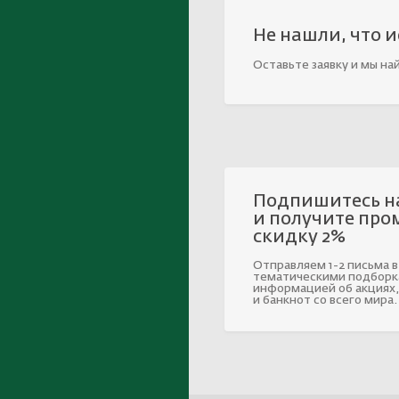
Не нашли, что 
Оставьте заявку и мы на
Подпишитесь н
и получите про
скидку 2%
Отправляем 1-2 письма в
тематическими подборк
информацией об акциях,
и банкнот со всего мира.