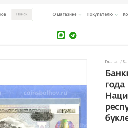
О магазине
Покупателю
К
Главная
Ба
Банк
года
Наци
респ
букл