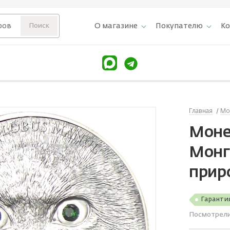
О магазине
Покупателю
К
Главная
Мо
Моне
Монг
прир
Гаранти
Посмотрел