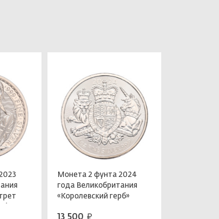
2023
Монета 2 фунта 2024
тания
года Великобритания
трет
«Королевский герб»
ой)
13 500
руб.