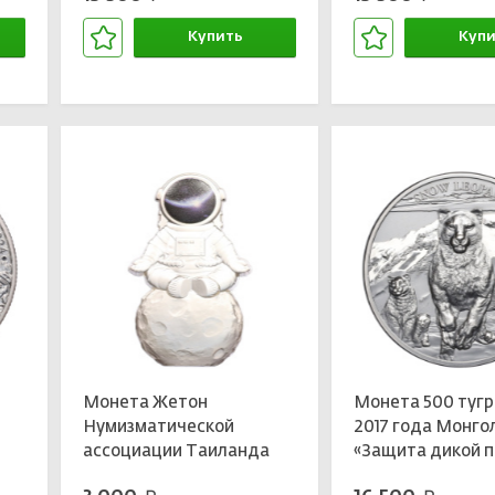
Купить
Купи
В корзине
В кор
Монета Жетон
Монета 500 тугр
Нумизматической
2017 года Монго
»
ассоциации Таиланда
«Защита дикой 
«Путешествие на Луну»
— Снежный леопа