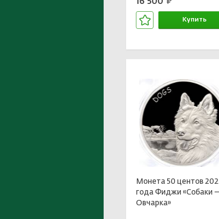
16 500
руб.
Купить
В корзине
Монета 50 центов 202
года Фиджи «Собаки 
Овчарка»