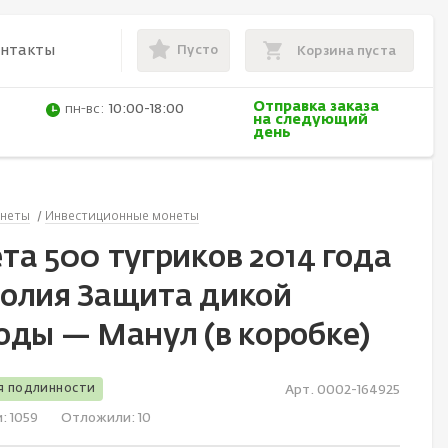
Пусто
онтакты
Корзина пуста
Отправка заказа
пн-вс:
10:00-18:00
на следующий
день
неты
Инвестиционные монеты
та 500 тугриков 2014 года
олия Защита дикой
оды — Манул (в коробке)
я подлинности
Арт. 0002-164925
и:
1059
Отложили:
10