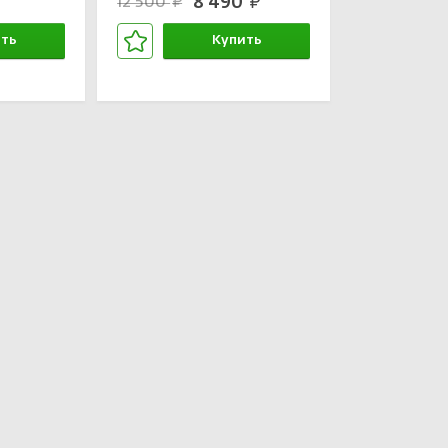
8 490
12 500
руб.
руб.
ть
Купить
зине
В корзине