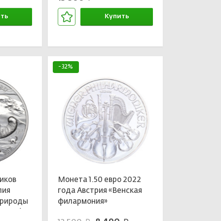
ть
Купить
зине
В корзине
-32%
иков
Монета 1.50 евро 2022
лия
года Австрия «Венская
природы
филармония»
рд» (в