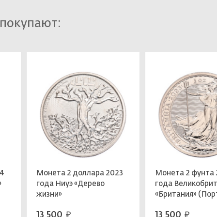
 покупают:
24
Монета 2 доллара 2023
Монета 2 фунта 
»
года Ниуэ «Дерево
года Великобри
жизни»
«Британия» (Пор
Карла III с корон
13 500
13 500
руб.
руб.