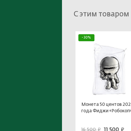
С этим товаром
-30%
Монета 50 центов 20
года Фиджи «Робокоп
11 500
16 500
руб.
руб.