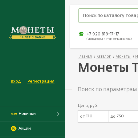
+7 920 819-17-17
(менеджеры интернет-магазина)
Главная
Каталог
Монеты
И
Монеты Т
Вход
Регистрация
Поиск по параметрам
Цена, руб.
Новинки
от
до
Акции