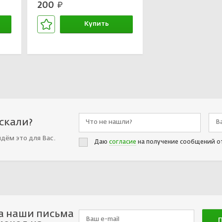
200
руб.
Купить
В корзине
искали?
йдём это для Вас.
Даю
согласие
на получение сообщений о
а наши письма