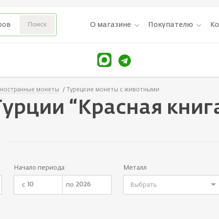
О магазине
Покупателю
К
ностранные монеты
Турецкие монеты с животными
урции “Красная книг
Начало периода
Металл
с
по
Выбрать