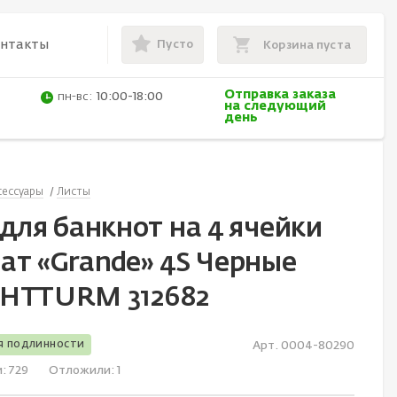
Пусто
онтакты
Корзина пуста
Отправка заказа
пн-вс:
10:00-18:00
на следующий
день
сессуары
Листы
для банкнот на 4 ячейки
ат «Grande» 4S Черные
HTTURM 312682
я подлинности
Арт. 0004-80290
и:
729
Отложили:
1