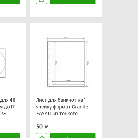
зине
В корзине
для 48
Лист для банкнот на 1
 до 17
ячейку формат Grande
is»
EASY 1C из тонкого
1127
прозрачного пластика
50
руб.
LEUCHTTURM 358072