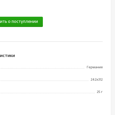
ить о поступлении
истики
Германия
242х312
25 г