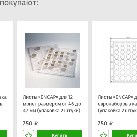
 покупают:
вка
Листы «ENCAP» для 12
Листы «ENCAP» д
 в
монет размером от 46 до
евронаборов в к
47 мм (упаковка 2 штуки)
(упаковка 2 штук
LEUCHTTURM 359437
LEUCHTTURM 32
750
750
руб.
руб.
Купить
Купи