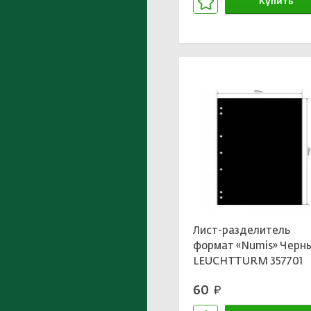
Купить
В корзине
Лист-разделитель
формат «Numis» Черн
LEUCHTTURM 357701
60
руб.