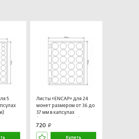
ля 5
Листы «ENCAP» для 24
апсулах
монет размером от 36 до
и)
37 мм в капсулах
7928
(упаковка 2 штуки)
720
руб.
LEUCHTTURM 343214
ть
Купить