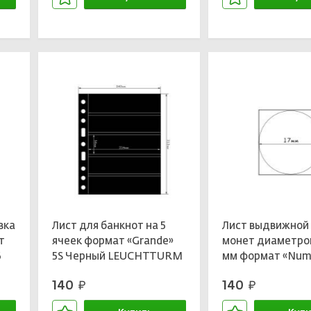
В корзине
В кор
вка
Лист для банкнот на 5
Лист выдвижной 
т
ячеек формат «Grande»
монет диаметром
6
5S Черный LEUCHTTURM
мм формат «Num
312953
LEUCHTTURM 30
140
140
руб.
руб.