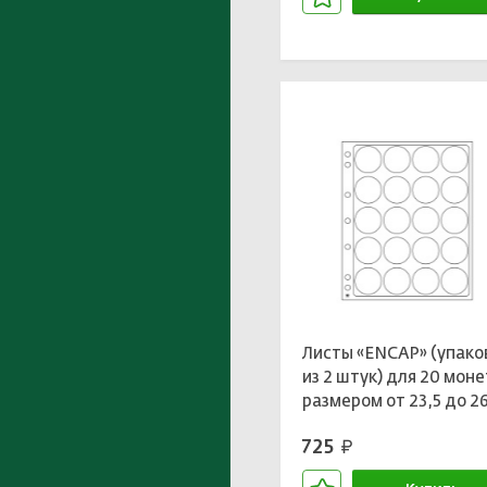
В корзине
Листы «ENCAP» (упако
из 2 штук) для 20 моне
размером от 23,5 до 2
мм в капсулах
725
руб.
LEUCHTTURM 343210