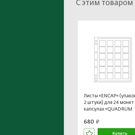
С этим товаром
Листы «ENCAP» (упако
2 штуки) для 24 монет
капсулах «QUADRUM
MINI» LEUCHTTURM
680
руб.
360060
Купить