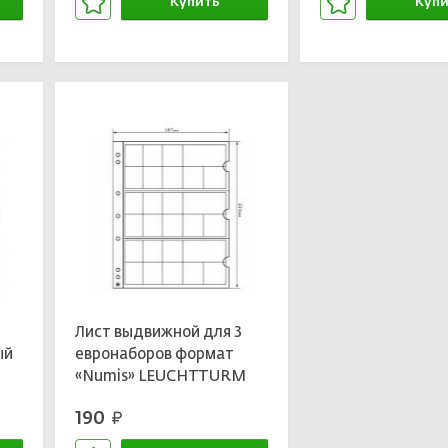
Купить
Купи
В корзине
В кор
Лист выдвижной для 3
ый
евронаборов формат
«Numis» LEUCHTTURM
338425
190
руб.