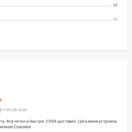
XF
1 г
В
• 05.08.2026
ту. Все четко и быстро. CDEK доставил. Цега меня устроила.
ичное! Спасибо!