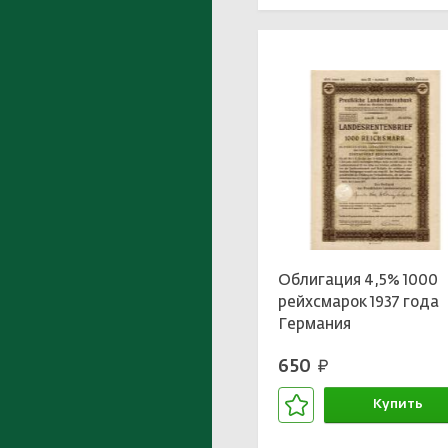
Облигация 4,5% 1000
рейхсмарок 1937 года
Германия
650
руб.
Купить
В корзине