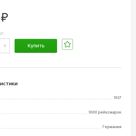
0
руб.
шт.
+
Купить
В корзине
истики
1937
1000 рейхсмарок
Германия