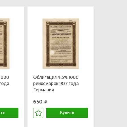
1000
Облигация 4,5% 1000
 года
рейхсмарок 1937 года
Германия
650
руб.
ть
Купить
зине
В корзине