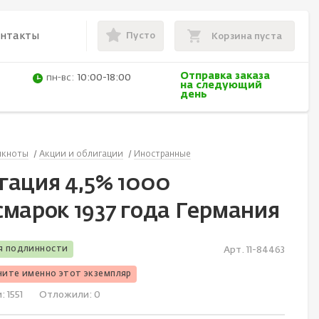
Пусто
онтакты
Корзина пуста
Отправка заказа
пн-вс:
10:00-18:00
на следующий
день
нкноты
Акции и облигации
Иностранные
гация 4,5% 1000
смарок 1937 года Германия
я подлинности
Арт. 11-84463
чите именно этот экземпляр
и:
1551
Отложили:
0