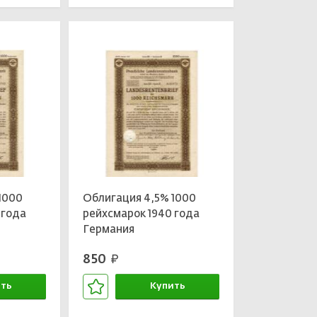
1000
Облигация 4,5% 1000
 года
рейхсмарок 1940 года
Германия
850
руб.
ть
Купить
зине
В корзине