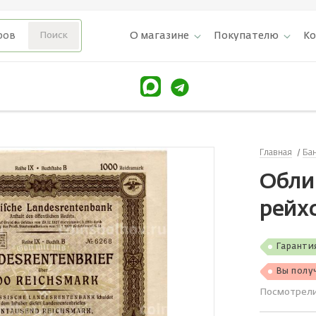
О магазине
Покупателю
К
Главная
Ба
Обли
рейх
Гаранти
Вы полу
Посмотрел