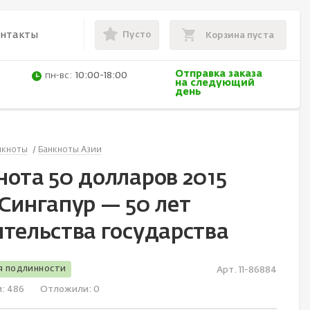
Пусто
онтакты
Корзина пуста
Отправка заказа
пн-вс:
10:00-18:00
на следующий
день
нкноты
Банкноты Азии
нота 50 долларов 2015
 Сингапур — 50 лет
ительства государства
я подлинности
Арт. 11-86884
и:
486
Отложили:
0