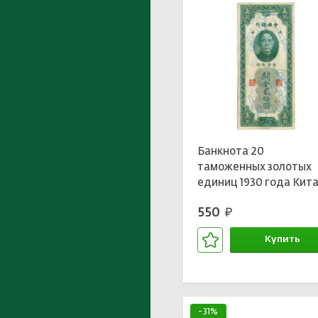
Банкнота 20
таможенных золотых
единиц 1930 года Кит
550
руб.
Купить
В корзине
-31%