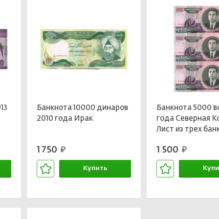
13
Банкнота 10000 динаров
Банкнота 5000 в
2010 года Ирак
года Северная К
Лист из трех бан
1 750
1 500
руб.
руб.
Купить
Купи
В корзине
В кор