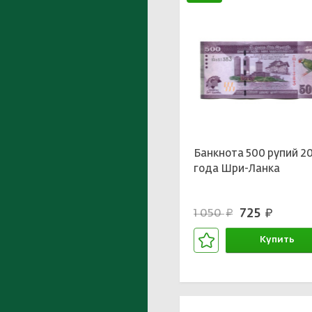
Банкнота 500 рупий 20
года Шри-Ланка
725
1 050
руб.
руб.
Купить
В корзине