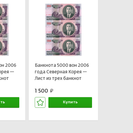
он 2006
Банкнота 5000 вон 2006
орея —
года Северная Корея —
кнот
Лист из трех банкнот
1 500
руб.
ть
Купить
зине
В корзине