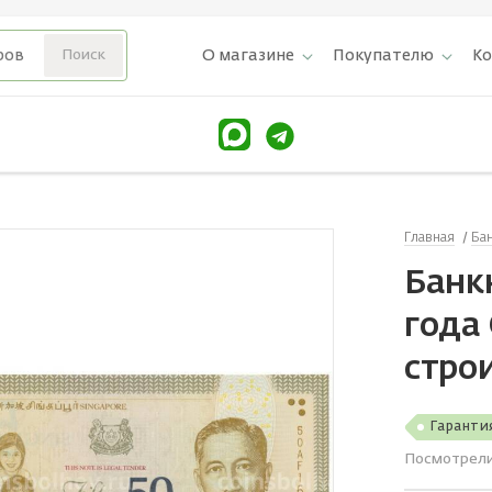
О магазине
Покупателю
К
Главная
Ба
Банк
года
стро
Гаранти
Посмотрел