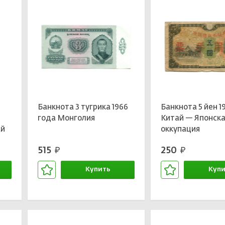
Банкнота 3 тугрика 1966
Банкнота 5 йен 1
года Монголия
Китай — Японск
ай
оккупация
515
250
руб.
руб.
Купить
Купи
В корзине
В кор