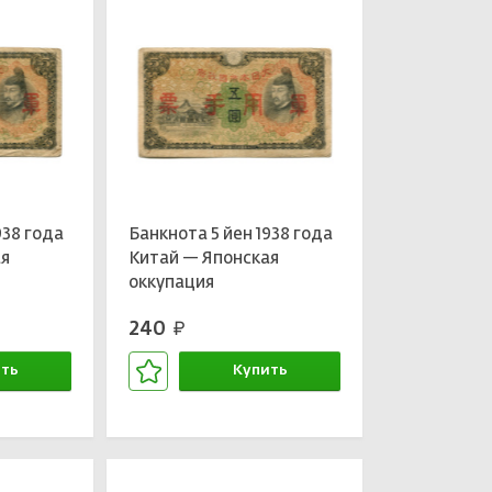
938 года
Банкнота 5 йен 1938 года
ая
Китай — Японская
оккупация
240
руб.
ть
Купить
зине
В корзине