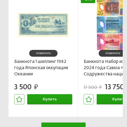
ПОВЕРНУТЬ
ПОВЕРНУТЬ
Банкнота 1 шиллинг 1942
Банкнота Набор из 3
года Японская оккупация
2024 года Самоа «
Океании
Содружества наций
3 500
13 750
руб.
17 500
руб.
Купить
Купить
В корзине
В корзин