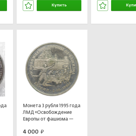
Купить
Купи
В корзине
В кор
ода
Монета 3 рубля 1995 года
ЛМД «Освобождение
Европы от фашизма —
Берлин»
4 000
руб.