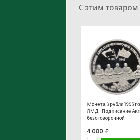
С этим товаром
Монета 3 рубля 1995 г
ЛМД «Подписание Акт
безоговорочной
капитуляции
4 000
руб.
фашистской Германии