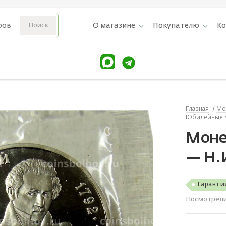
О магазине
Покупателю
К
Главная
Мо
Юбилейные 
Моне
— H.
Гаранти
Посмотрел