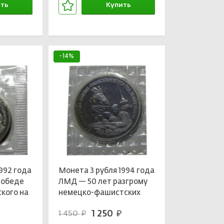
ть
Купить
зине
В корзине
-14%
992 года
Монета 3 рубля 1994 года
Победе
ЛМД — 50 лет разгрому
кого на
немецко-фашистских
войск под Ленинградом
1 250
1 450
руб.
руб.