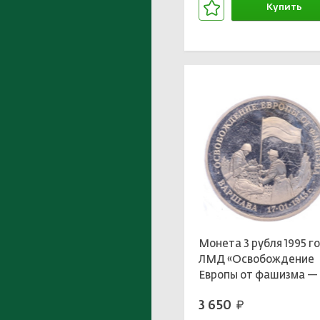
Купить
В корзине
Монета 3 рубля 1995 г
ЛМД «Освобождение
Европы от фашизма —
Варшава»
3 650
руб.