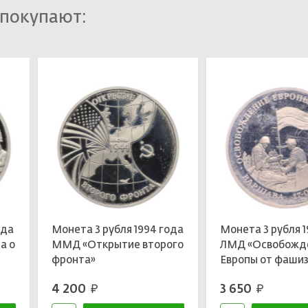
 покупают:
ода
Монета 3 рубля 1994 года
Монета 3 рубля 1
а о
ММД «Открытие второго
ЛМД «Освобожд
фронта»
Европы от фаши
Варшава»
4 200
3 650
руб.
руб.
»