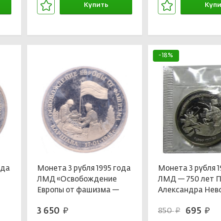
Купить
Купи
В корзине
В кор
-18%
ода
Монета 3 рубля 1995 года
Монета 3 рубля 1
ЛМД «Освобождение
ЛМД — 750 лет 
Европы от фашизма —
Александра Невс
Варшава»
Чудском озере
3 650
695
850
руб.
руб.
руб.