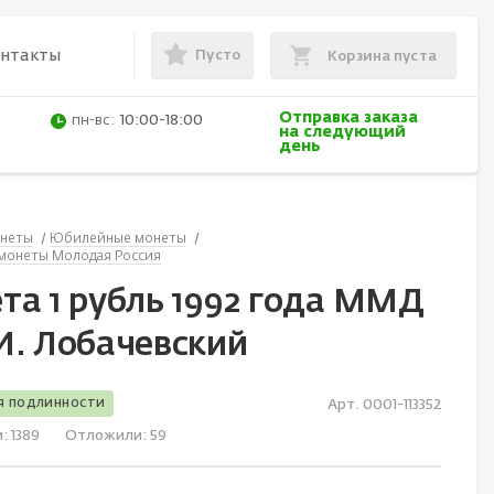
Пусто
онтакты
Корзина пуста
Отправка заказа
пн-вс:
10:00-18:00
на следующий
день
неты
Юбилейные монеты
монеты Молодая Россия
та 1 рубль 1992 года ММД
И. Лобачевский
я подлинности
Арт. 0001-113352
и:
1389
Отложили:
59