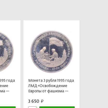
995 года
Монета 3 рубля 1995 года
ение
ЛМД «Освобождение
зма —
Европы от фашизма —
Варшава»
3 650
руб.