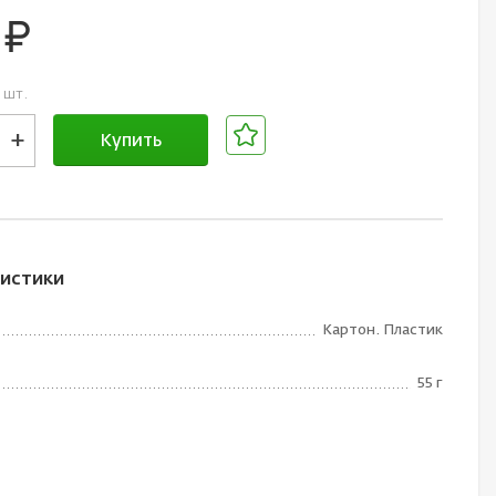
0
руб.
 шт.
+
Купить
В корзине
истики
Картон. Пластик
55 г