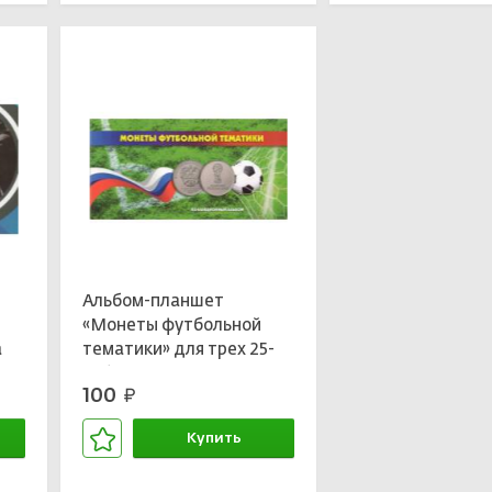
Альбом-планшет
«Монеты футбольной
а
тематики» для трех 25-
рублевых монет и
100
руб.
»
банкноты
Купить
В корзине