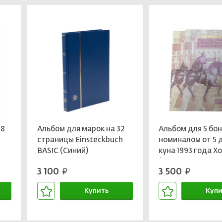
48
Альбом для марок на 32
Альбом для 5 бо
страницы Einsteckbuch
номиналом от 5 
BASIC (Синий)
куна 1993 года Х
LEUCHTTURM 337308
(пробные,нераз
3 100
3 500
руб.
руб.
лист (б/у)
Купить
Купи
В корзине
В кор