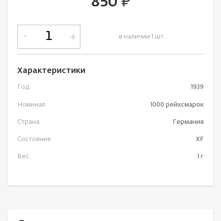
850
руб.
-
+
в наличии 1 шт.
Характеристики
Год
1939
Номинал
1000 рейхсмарок
Страна
Германия
Состояние
XF
Вес
1 г