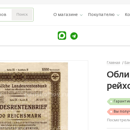
О магазине
Покупателю
К
Главная
Ба
Обли
рейх
Гаранти
Вы полу
Посмотрел