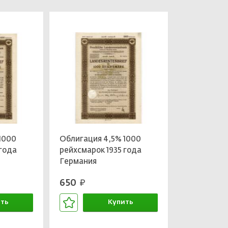
1000
Облигация 4,5% 1000
 года
рейхсмарок 1935 года
Германия
650
руб.
ть
Купить
зине
В корзине