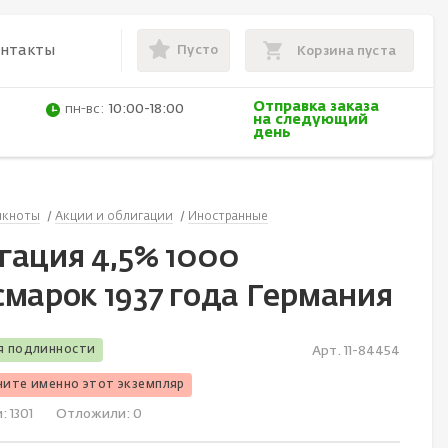
Пусто
онтакты
Корзина пуста
Отправка заказа
пн-вс:
10:00-18:00
на следующий
день
нкноты
Акции и облигации
Иностранные
гация 4,5% 1000
смарок 1937 года Германия
я подлинности
Арт. 11-84454
чите именно этот экземпляр
и:
1301
Отложили:
0