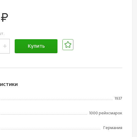
0
руб.
шт.
+
Купить
В корзине
истики
1937
1000 рейхсмарок
Германия