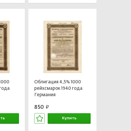
1000
Облигация 4,5% 1000
 года
рейхсмарок 1940 года
Германия
850
руб.
ть
Купить
зине
В корзине